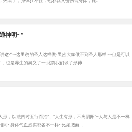
，热着了，身体扛不住，热邪就入侵伤害身体，耗...
通神明~”
晚讲这个~这里说的圣人这样做·虽然大家做不到圣人那样~~但是可以
，也是养生的奥义了~~此前我们谈了形神...
人形，以法四时五行而治”、“人生有形，不离阴阳”~人与人是不一样
同~身体气血虚实都各不一样~比如肥而...