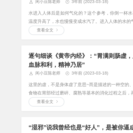
闲小豆陈老师
3年前
(2023-03-18)
水进入人体后是如何气化的？这个参考，你倒一杯水
温度升高了，水也慢慢变成水汽了。进入人体的水的气
查看全文
逐句细谈《黄帝内经》：“胃满则肠虚
血脉和利，精神乃居”
闲小豆陈老师
3年前
(2023-03-18)
这里的虚，不是身体虚了意思~而是描述的一种空的、
食物在胃部经过磨碎、腐熟等基本的消化过程之后，再
查看全文
“湿邪”说我曾经也是“好人”，是被你逼