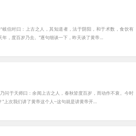
~“岐伯对曰：上古之人，其知道者，法于阴阳，和于术数，食饮有
年，度百岁乃去。”逐句细谈一下，昨天谈了黄帝...
~“乃问于天师曰：余闻上古之人，春秋皆度百岁，而动作不衰。今时
上次我们讲了黄帝这个人~这句就是讲黄帝开...