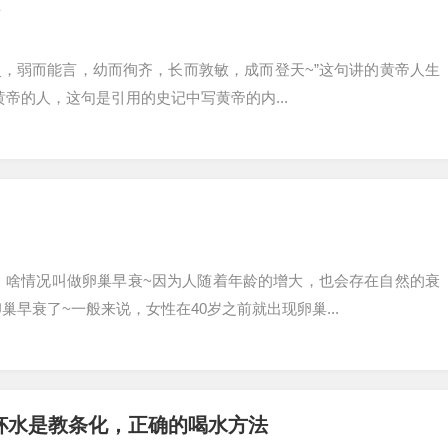
神灵，弱而能言，幼而徇齐，长而敦敏，成而登天~”这句讲的黄帝人生
黄帝的人，这句是引用的史记中写黄帝的内...
，啥情况叫做卵巢早衰~因为人随着年龄的增大，也会存在自然的衰
早衰了~一般来说，女性在40岁之前就出现卵巢...
杯水是教条化，正确的喝水方法