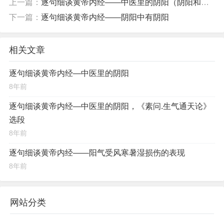
上一篇：
逐句细谈黄帝内经——中医里的阴阳（阴阳和谐是健康之本）
精，阴精依赖于五味化生，但是饮食五味又能伤害人的五脏，凡事
下一篇：
逐句细谈黄帝内经——阴阳中有阴阳
有一个度，适量刚好就妥了，过了，就会带来伤害，饮食五味偏了
或者过了，都会反而伤害五脏。
相关文章
逐句细谈黄帝内经—中医里的阴阳
8年前
逐句细谈黄帝内经—中医里的阴阳，《素问.生气通天论》
选段
8年前
逐句细谈黄帝内经——阳气受风寒暑湿损伤的表现
8年前
网站分类