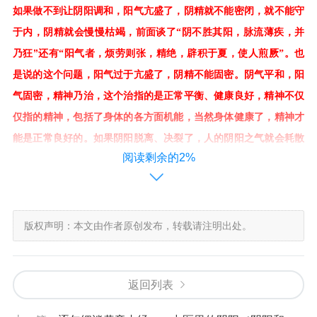
如果做不到让阴阳调和，阳气亢盛了，阴精就不能密闭，就不能守
于内，阴精就会慢慢枯竭，前面谈了“阴不胜其阳，脉流薄疾，并
”
乃狂
还有“阳气者，烦劳则张，精绝，辟积于夏，使人煎厥”。也
是说的这个问题，阳气过于亢盛了，阴精不能固密。阴气平和，阳
气固密，精神乃治，这个治指的是正常平衡、健康良好，精神不仅
仅指的精神，包括了身体的各方面机能，当然身体健康了，精神才
能是正常良好的。如果阴阳脱离、决裂了，人的阴阳之气就会耗散
阅读剩余的2%
枯竭了，阴阳离决，生命也就结束了。所以，人体健康贵在平衡和
谐，阴阳调和。
版权声明：本文由作者原创发布，转载请注明出处。
“阴之所生，本在五味，阴之五宫，伤在五味。”
这里的阴说的是阴精，人体内阴精化生的根本来源，是饮食五味，
返回列表
五宫就是五脏，五脏藏神，五脏属阴，所以叫阴之五宫，
五脏藏