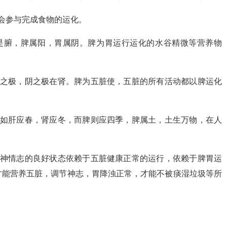
会参与完成食物的运化。
是腑，脾属阳，胃属阴。脾为胃运行运化的水谷精微等营养物
阴之极，阴之极在肾。脾为五脏使，五脏的所有活动都以脾运化
比如肝应春，肾应冬，而脾则应四季，脾属土，土生万物，在人
精神情志的良好状态依赖于五脏健康正常的运行，依赖于脾胃运
才能营养五脏，调节神志，胃降浊正常，才能不被痰湿垃圾等所