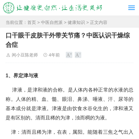
当前位置：
首页
>
中医自然派
>
健康知识
> 正文内容
口干眼干皮肤干外带关节痛？中医认识干燥综
合症
闲小豆陈老师
4年前
1、界定津与液
津液，是津和液的合称。是人体内各种正常的水液的总
称。人体的精、血、髓、眼泪、鼻涕、唾液、汗、尿等的
基本成分就是津液。津液是由饮食水谷化生的，津和液又
是有区别的。清而且稀的为津，浊而稠的为液。
津：清而且稀为津，在表，属阳。能随着三焦之气出入