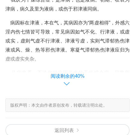
津病，病久及里为液病，或伤于邪津液同病。
病因标在津液，本在气，其病因亦为“两虚相得”，外感六
淫内伤七情皆可导致，常见病因如气不化、行津液，或虚
或实，虚则气虚不行津液、津液亏虚，实则气滞郁热伤津
液或风、燥、热等邪伤津液。寒凝气滞郁热伤津液应归为
虚或虚实夹杂。
从症来看，不论何种病因引发的干燥综合症，日常所
阅读剩余的40%
见，皆为津病，病久，津液互化，耗损及里，则为液病，
也有津液同病，症如眼干口干关节痛。
黄帝内经：“六经为川，肠胃为海，九窍为水注之气”人体
版权声明：本文由作者原创发布，转载请注明出处。
九窍是精气携津充实滋润，若出现病症，干燥，是津不足
以滋养，气虚不化津，或者津伤不足以润泽。
返回列表