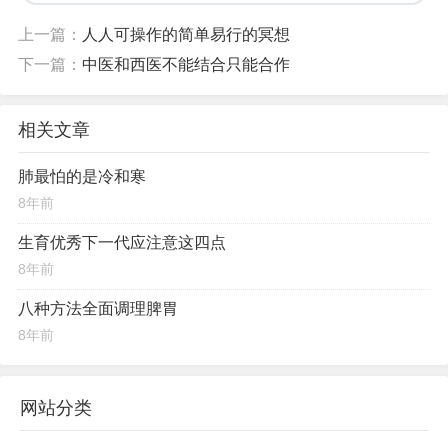
4、治疗
上一篇：
人人可操作的简单易行的冥想
当具体辨证论治，轻浅者以治标为主，即以恢复津液为
下一篇：
中医和西医不能结合只能合作
主，治本以补养五脏精气为主，标在缓解症，重心应以治
本为主。
相关文章
5、总结
肺最怕的是冷和寒
也许你会说似乎说了个寂寞，以上所描述之意凡病都可
8年前
能引发干燥综合症，因津液为人体基本物质。所以换个角
生育优秀下一代应注意这四点
度吧，以人为本，让人更好，日常注意养护身体脏腑基
8年前
础，脏腑基础好，精气血津液充足，身体自然健康。
八种方法全面调理脾胃
8年前
~~~~~~
原创内容，转载注明闲小豆陈老师
网站分类
陈老师QQ/微信( xjxxdcls )