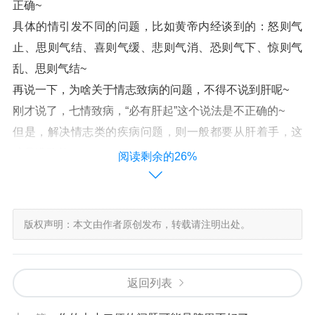
正确~
具体的情引发不同的问题，比如黄帝内经谈到的：怒则气
止、思则气结、喜则气缓、悲则气消、恐则气下、惊则气
乱、思则气结~
再说一下，为啥关于情志致病的问题，不得不说到肝呢~
刚才说了，七情致病，“必有肝起”这个说法是不正确的~
但是，解决情志类的疾病问题，则一般都要从肝着手，这
才是准确的~
阅读剩余的26%
是的，肝主疏泄，气机条达就靠肝的正常工作~
而七情致病，就是从气机不畅了开始，要解决问题，就要
抓住根，让气机变得通畅，调畅气机，这就要从肝着手了~
版权声明：本文由作者原创发布，转载请注明出处。
~~~~~~
返回列表
中医咨询、健康诊断找闲小豆陈老师