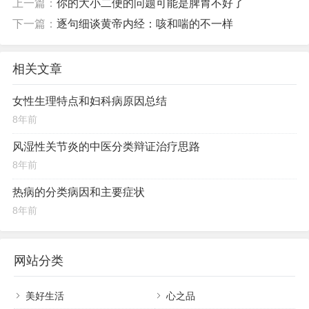
上一篇：
你的大小二便的问题可能是脾胃不好了
下一篇：
逐句细谈黄帝内经：咳和喘的不一样
陈老师QQ/微信( xjxxdcls )
~~~~~~
相关文章
女性生理特点和妇科病原因总结
8年前
风湿性关节炎的中医分类辩证治疗思路
8年前
热病的分类病因和主要症状
8年前
网站分类
美好生活
心之品