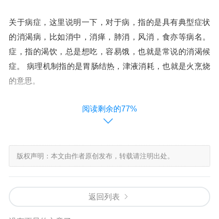
关于病症，这里说明一下，对于病，指的是具有典型症状
的消渴病，比如消中，消瘅，肺消，风消，食亦等病名。
症，指的渴饮，总是想吃，容易饿，也就是常说的消渴候
症。 病理机制指的是胃肠结热，津液消耗，也就是火烹烧
的意思。
阅读剩余的77%
关于病因。
1、外感
版权声明：本文由作者原创发布，转载请注明出处。
风雨寒暑所致，外感六淫，寒热失调，可致消渴。
2、七情失和
返回列表
柔弱者，必有刚强，刚强多怒，柔者易伤，一般温柔的