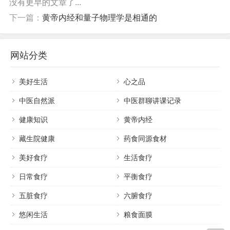
没有更早的文章了...
人，也会有火爆发怒的时候，而对于这类柔弱温柔的人就
下一篇：
黄帝内经和量子物理学是相通的
容易受伤。发怒则气上串，淤积在胸中，导致内热集聚，
伤津耗液，形成消渴。郁闷也好，发怒也好，都会伤肝，
网站分类
肝气郁结，疏泄失常，运化不畅，精微不能健康正常分
布，可发展为消渴。肝郁化火，向下不断汲取肾水，肾虚
美好生活
心之品
失去固养，就会尿多而有糖。肝郁气滞血瘀，还与消渴病
中医自然派
中医群聊讲课记录
多种并发症有关；
健康知识
黄帝内经
藏生院健康
药食同源食材
美好食疗
生活食疗
七情失调，不仅是诱发消渴病的重要因素，也是加重消渴
日常食疗
平衡食疗
病的重要条件，而往往消渴病患者整日忧思烦恼，顺便就
五脏食疗
六腑食疗
加重了。喜欢吃肥甘重口味可导致脾胃积热内蕴，气机壅
悠闲生活
粮食面膜
堵不通，谷液消耗而发消渴症。