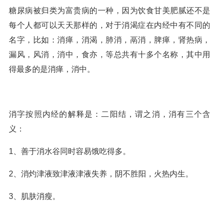
糖尿病被归类为富贵病的一种，因为饮食甘美肥腻还不是
每个人都可以天天那样的，对于消渴症在内经中有不同的
名字，比如：消瘅，消渴，肺消，鬲消，脾瘅，肾热病，
漏风，风消，消中，食亦，等总共有十多个名称，其中用
得最多的是消瘅，消中。
消字按照内经的解释是：二阳结，谓之消，消有三个含
义：
1、善于消水谷同时容易饿吃得多。
2、消灼津液致津液津液失养，阴不胜阳，火热内生。
3、肌肤消瘦。